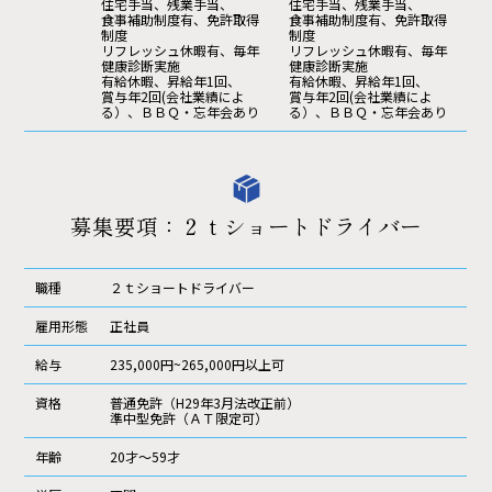
住宅手当、残業手当、
住宅手当、残業手当、
食事補助制度有、免許取得
食事補助制度有、免許取得
制度
制度
リフレッシュ休暇有、毎年
リフレッシュ休暇有、毎年
健康診断実施
健康診断実施
有給休暇、昇給年1回、
有給休暇、昇給年1回、
賞与年2回(会社業績によ
賞与年2回(会社業績によ
る）、ＢＢＱ・忘年会あり
る）、ＢＢＱ・忘年会あり
募集要項：２ｔショートドライバー
職種
２ｔショートドライバー
雇用形態
正社員
給与
235,000円~265,000円以上可
資格
普通免許（H29年3月法改正前）
準中型免許（ＡＴ限定可）
年齢
20才～59才