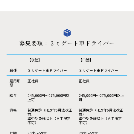
募集要項：３ｔゲート車ドライバー
【夜勤】
【日勤】
職種
３ｔゲート車ドライバー
３ｔゲート車ドライバー
雇用形
正社員
正社員
態
給与
245,000円～275,000円以
245,000円～275,000円以上
上可
可
資格
普通免許（H19年6月法改正
普通免許（H19年6月法改正
前）
前）
準中型免許以上（ＡＴ限定
準中型免許以上（ＡＴ限定
不可）
不可）
年齢
20才～59才
20才～59才