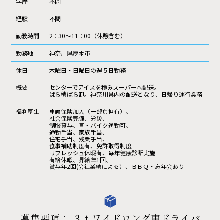
学歴
不問
経験
不問
勤務時間
2：30～11：00（休憩含む）
勤務地
神奈川県厚木市
休日
木曜日・日曜日の週５日勤務
概要
センターでアイスを積みスーパーへ配送。
ばら積ばら卸。神奈川県内の配送となり、日帰り運行業務
福利厚生
車両保険加入（一部負担有）、
社会保険完備、労災、
制服貸与、車・バイク通勤可、
通勤手当、家族手当、
住宅手当、残業手当、
食事補助制度有、免許取得制度
リフレッシュ休暇有、毎年健康診断実施
有給休暇、昇給年1回、
賞与年2回(会社業績による）、ＢＢＱ・忘年会あり
募集要項： ３ｔワイドロング車ドライバ