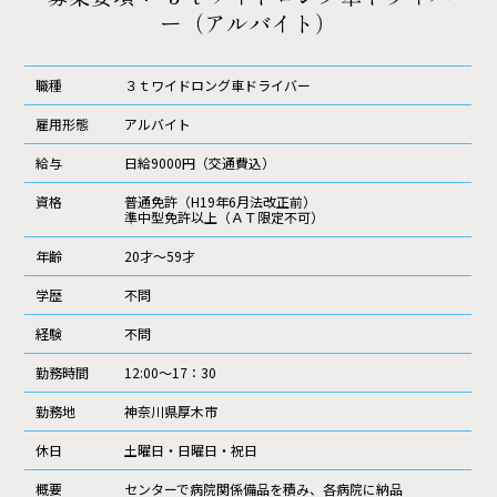
ー（アルバイト）
職種
３ｔワイドロング車ドライバー
雇用形態
アルバイト
給与
日給9000円（交通費込）
資格
普通免許（H19年6月法改正前）
準中型免許以上（ＡＴ限定不可）
年齢
20才～59才
学歴
不問
経験
不問
勤務時間
12:00～17：30
勤務地
神奈川県厚木市
休日
土曜日・日曜日・祝日
概要
センターで病院関係備品を積み、各病院に納品