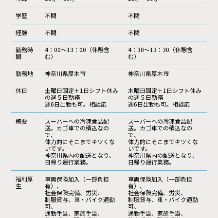
学歴
不問
不問
経験
不問
不問
勤務時
4：00～13：00（休憩含
4：30～13：30（休憩含
間
む）
む）
勤務地
神奈川県厚木市
神奈川県厚木市
休日
土曜日固定＋1日シフト休み
木曜日固定＋1日シフト休み
の週５日勤務
の週５日勤務
週6日出勤も可。相談応
週6日出勤も可。相談応
概要
スーパーへの冷凍食品配
スーパーへの冷凍食品配
送。カゴ車での積込なの
送。カゴ車での積込なの
で、
で、
体力的にそこまでキツくな
体力的にそこまでキツくな
いです。
いです。
神奈川県内の配送となり、
神奈川県内の配送となり、
日帰り運行業務。
日帰り運行業務。
福利厚
車両保険加入（一部負担
車両保険加入（一部負担
生
有）、
有）、
社会保険完備、労災、
社会保険完備、労災、
制服貸与、車・バイク通勤
制服貸与、車・バイク通勤
可、
可、
通勤手当、家族手当、
通勤手当、家族手当、